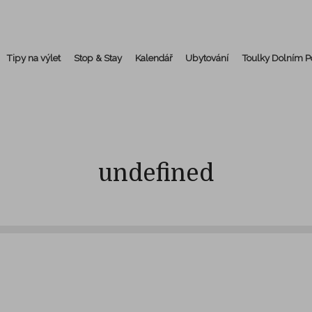
Tipy na výlet
Stop & Stay
Kalendář
Ubytování
Toulky Dolním 
undefined