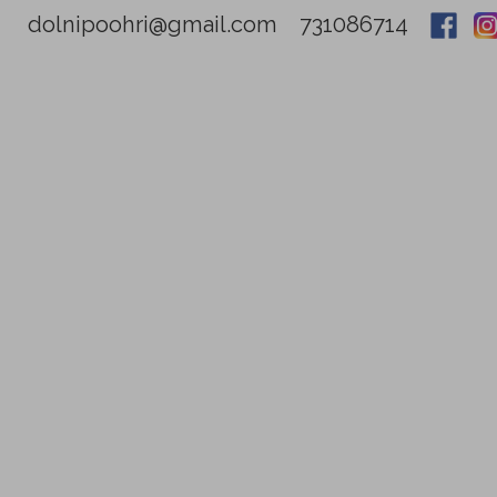
dolnipoohri@gmail.com
731086714