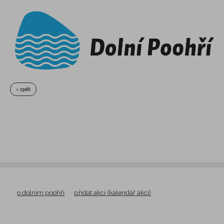
‹ zpět
o dolním poohří
přidat akci (kalendář akcí)