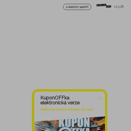
v1.3.28
o dolním poohří
KuponOFFka
X
elektronická verze
Mějte své kupony kdykoliv po ruce