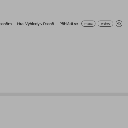
Poohřím
Hra: Výhledy v Poohří
Přihlásit se
mapa
e-shop